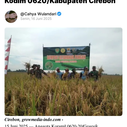
Kodim 0620/Kabupaten Cirebon
Cahya Wulandari
Senin, 16 Juni 2025
Premium
By
Raushan
Design
With
Shroff
Templates
Cirebon, growmedia-indo.com -
15 Juni 2025 — Anggota Koramil 0620-20/Gegesik