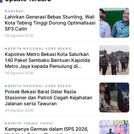
DAERAH
Lahirkan Generasi Bebas Stunting, Wali
Kota Tebing Tinggi Dorong Optimalisasi
SP3 Catin
06 Agustus 2026
BERITA NASIONAL KORA BEKASI
Kapolres Metro Bekasi Kota Salurkan
140 Paket Sembako Bantuan Kapolda
Metro Jaya kepada Pemulung di
Ciketing Udik
06 Agustus 2026
BERITA NASIONAL KORA BEKASI
Polsek Bekasi Barat Gelar Razia
Stasioner dan Patroli Cegah Kejahatan
Jalanan serta Tawuran
06 Agustus 2026
BERITA TEBING TINGGI
Kampanye Germas dalam ISPS 2026,