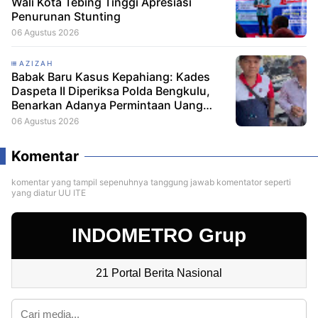
Wali Kota Tebing Tinggi Apresiasi
Penurunan Stunting
06 Agustus 2026
AZIZAH
Babak Baru Kasus Kepahiang: Kades
Daspeta II Diperiksa Polda Bengkulu,
Benarkan Adanya Permintaan Uang
Damai Rp60 Juta
06 Agustus 2026
Komentar
komentar yang tampil sepenuhnya tanggung jawab komentator seperti
yang diatur UU ITE
INDOMETRO Grup
21 Portal Berita Nasional