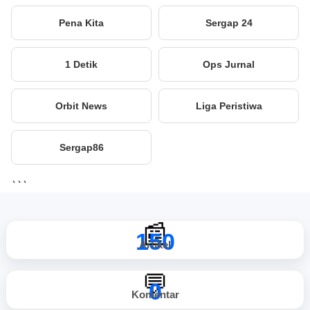
Pena Kita
Sergap 24
1 Detik
Ops Jurnal
Orbit News
Liga Peristiwa
Sergap86
```
📰
150
Artikel
💬
0
Komentar