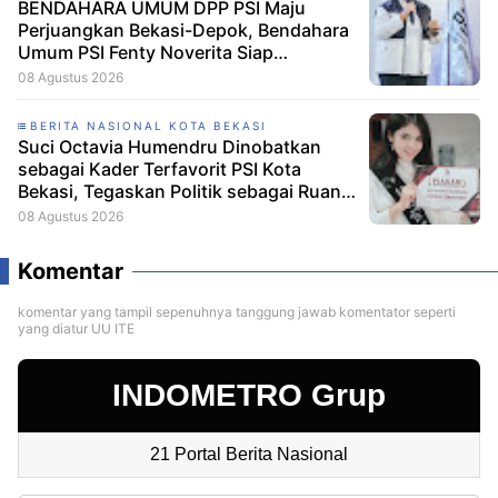
BENDAHARA UMUM DPP PSI Maju
Perjuangkan Bekasi-Depok, Bendahara
Umum PSI Fenty Noverita Siap
Bertarung di Dapil Jabar VI
08 Agustus 2026
BERITA NASIONAL KOTA BEKASI
Suci Octavia Humendru Dinobatkan
sebagai Kader Terfavorit PSI Kota
Bekasi, Tegaskan Politik sebagai Ruang
untuk Bertumbuh Bersama
08 Agustus 2026
Komentar
komentar yang tampil sepenuhnya tanggung jawab komentator seperti
yang diatur UU ITE
INDOMETRO Grup
21 Portal Berita Nasional