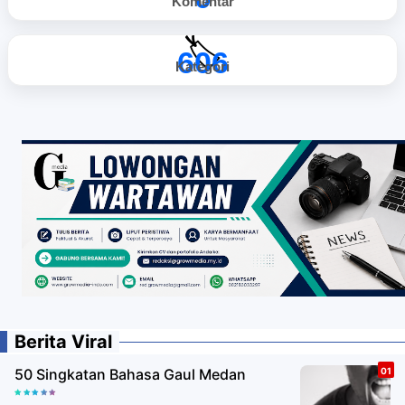
Komentar
🏷️
606
Kategori
Berita Viral
50 Singkatan Bahasa Gaul Medan