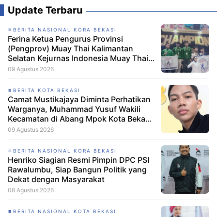
Update Terbaru
BERITA NASIONAL KORA BEKASI
Ferina Ketua Pengurus Provinsi
(Pengprov) Muay Thai Kalimantan
Selatan Kejurnas Indonesia Muay Thai
Championship 2026 Berjalan Lancar,
09 Agustus 2026
Atlet Muda Kalsel Raih Enam Medali
BERITA KOTA BEKASI
Camat Mustikajaya Diminta Perhatikan
Warganya, Muhammad Yusuf Wakili
Kecamatan di Abang Mpok Kota Bekasi
2026 Muhammad Yusuf Lolos
09 Agustus 2026
Karantina Abang Mpok Kota Bekasi,
Camat Mustikajaya Didorong Beri
BERITA NASIONAL KORA BEKASI
Dukungan
Henriko Siagian Resmi Pimpin DPC PSI
Rawalumbu, Siap Bangun Politik yang
Dekat dengan Masyarakat
08 Agustus 2026
BERITA NASIONAL KOTA BEKASI