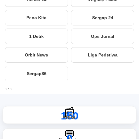
Pena Kita
Sergap 24
1 Detik
Ops Jurnal
Orbit News
Liga Peristiwa
Sergap86
```
📰
150
Artikel
💬
0