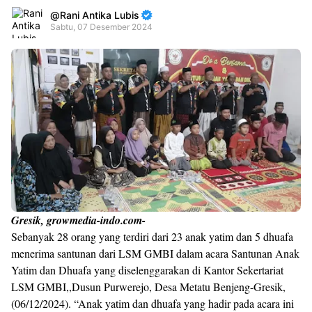
Rani Antika Lubis
Sabtu, 07 Desember 2024
Premium
By
Raushan
Design
With
Shroff
Templates
Gresik, growmedia-indo.com-
Sebanyak 28 orang yang terdiri dari 23 anak yatim dan 5 dhuafa
menerima santunan dari LSM GMBI dalam acara Santunan Anak
Yatim dan Dhuafa yang diselenggarakan di Kantor Sekertariat
LSM GMBI,,Dusun Purwerejo, Desa Metatu Benjeng-Gresik,
(06/12/2024). “Anak yatim dan dhuafa yang hadir pada acara ini