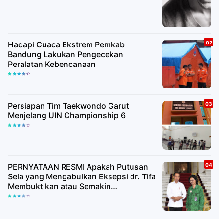
Hadapi Cuaca Ekstrem Pemkab
Bandung Lakukan Pengecekan
Peralatan Kebencanaan
Persiapan Tim Taekwondo Garut
Menjelang UIN Championship 6
PERNYATAAN RESMI Apakah Putusan
Sela yang Mengabulkan Eksepsi dr. Tifa
Membuktikan atau Semakin
Meyakinkan Publik Bahwa Ijazah
Presiden Joko Widodo Palsu? Maret
Samuel Sueken: Belum Tentu