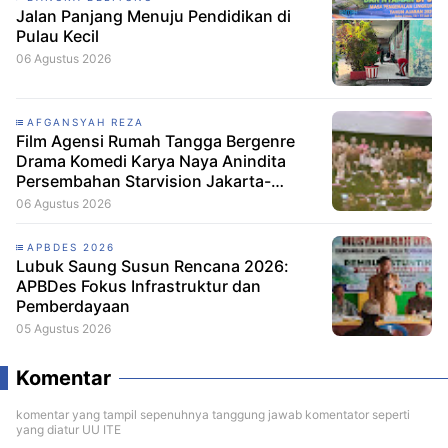
Jalan Panjang Menuju Pendidikan di
Pulau Kecil
06 Agustus 2026
AFGANSYAH REZA
Film Agensi Rumah Tangga Bergenre
Drama Komedi Karya Naya Anindita
Persembahan Starvision Jakarta-
growmedia-indo.com Setelah sukses di
06 Agustus 2026
box office dengan film-film lebarannya,
sutradara Naya Anindita kini kembali
APBDES 2026
dengan sajian film terbarunya berjudul
Lubuk Saung Susun Rencana 2026:
Agensi Rumah Tangga. Film bergenre
APBDes Fokus Infrastruktur dan
drama komedi persembahan Starvision
Pemberdayaan
dari producer Chand Parwez Servia.
05 Agustus 2026
Naya Anindita selalu mengangkat isu.
Relevan, termasuk, termasuk difilm
Komentar
lebaran nya sukses tentang dinamika
pencari kerja, kini kembali dengan isu
komentar yang tampil sepenuhnya tanggung jawab komentator seperti
yang dekat. Memotret fenomena PHK
yang diatur UU ITE
yang melanda pekerja Urban, dan cara