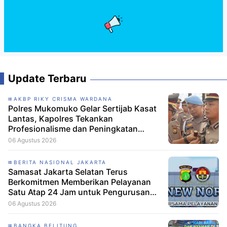
Update Terbaru
AKBP RIKY CRISMA WARDANA
Polres Mukomuko Gelar Sertijab Kasat
Lantas, Kapolres Tekankan
Profesionalisme dan Peningkatan
Pelayanan
06 Agustus 2026
BERITA NASIONAL JAKARTA
Samasat Jakarta Selatan Terus
Berkomitmen Memberikan Pelayanan
Satu Atap 24 Jam untuk Pengurusan
Administrasi kendaraan Bermotor
06 Agustus 2026
Untuk Roda Dua dan Roda Empat.
BANGKA BELITUNG