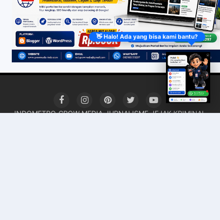
👋 Halo! Ada yang bisa kami bantu?
INDOMETRO
GROW MEDIA
JURNALISME
JEJAK KRIMINAL
HARIAN 62
INDOMETRO HUKUM
Redaksi
UU Pers
Pedoman
Kode Etik
Lowongan Wartawan
Iklan Murah
Peluang Perwakilan & Biro
Sitemap
Copyright ©
2026Grow Media Indonesia
Premium