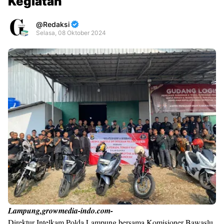
Kegiatan
Redaksi
Selasa, 08 Oktober 2024
Premium
By
Raushan
Design
With
Shroff
Templates
Lampung,growmedia-indo.com-
Direktur Intelkam Polda Lampung bersama Komisioner Bawaslu