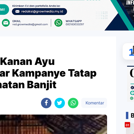
A
Kanan Ayu
lar Kampanye Tatap
atan Banjit
Komentar
B