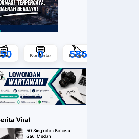
📰
💬
🏷️
150
0
586
rtikel
Komentar
Kategori
erita Viral
50 Singkatan Bahasa
Gaul Medan