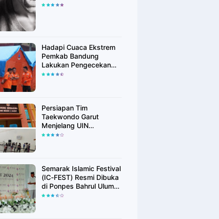
Hadapi Cuaca Ekstrem
Pemkab Bandung
Lakukan Pengecekan
Peralatan Kebencanaan
Persiapan Tim
Taekwondo Garut
Menjelang UIN
Championship 6
Semarak Islamic Festival
(IC-FEST) Resmi Dibuka
di Ponpes Bahrul Ulum
Islamic Center