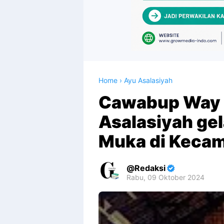
Home
›
Ayu Asalasiyah
Cawabup Way 
Asalasiyah ge
Muka di Kecam
Redaksi
Rabu, 09 Oktober 2024
Premium
By
Raushan