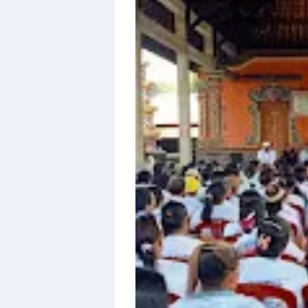
Design
With
Shroff
Templates