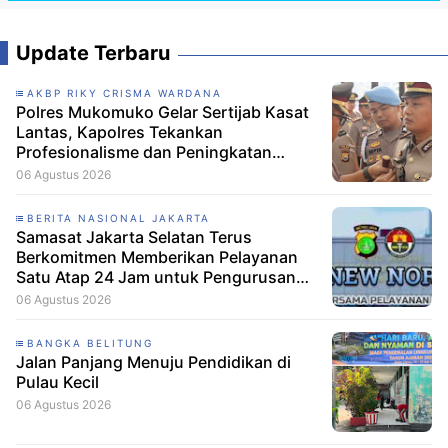
Update Terbaru
AKBP RIKY CRISMA WARDANA
Polres Mukomuko Gelar Sertijab Kasat
Lantas, Kapolres Tekankan
Profesionalisme dan Peningkatan
Pelayanan
06 Agustus 2026
BERITA NASIONAL JAKARTA
Samasat Jakarta Selatan Terus
Berkomitmen Memberikan Pelayanan
Satu Atap 24 Jam untuk Pengurusan
Administrasi kendaraan Bermotor
06 Agustus 2026
Untuk Roda Dua dan Roda Empat.
BANGKA BELITUNG
Jalan Panjang Menuju Pendidikan di
Pulau Kecil
06 Agustus 2026