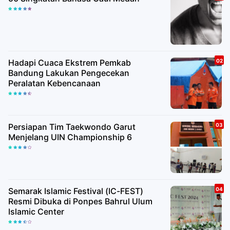
Segi, Nury Zhafira, dan Mega Salsabila.
"Film Agensi Rumah Tangga menjadi
proyek yang sangat menyenangkan
dan hangat. Dari proses persiapan
sampai akhir syuting. Proses ini juga
menjadi rezeki bagi saya, bisa berkarya
Hadapi Cuaca Ekstrem Pemkab
dengan orang-orang hebat yang
Bandung Lakukan Pengecekan
bekerja dengan sepenuh hati", ucap
Peralatan Kebencanaan
Sutradara Naya Anindita.Film 'Agensi
Rumah Tangga' Angkat Kisah Korban
PHK dan Perjuangan Membangun
Harapan Baru
Persiapan Tim Taekwondo Garut
Menjelang UIN Championship 6
Semarak Islamic Festival (IC-FEST)
Resmi Dibuka di Ponpes Bahrul Ulum
Islamic Center