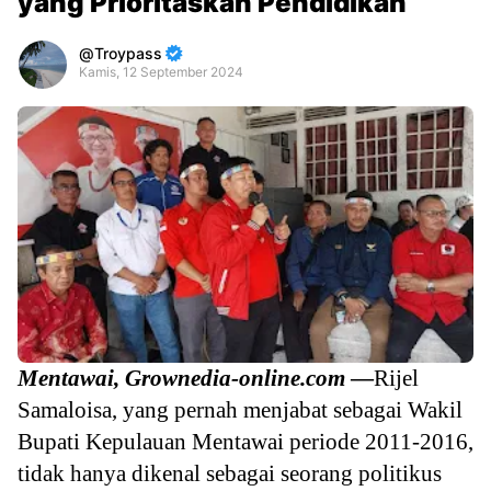
yang Prioritaskan Pendidikan
Troypass
Kamis, 12 September 2024
Premium
By
Raushan
Design
With
Shroff
Templates
Mentawai, Grownedia-online.com
—
Rijel
Samaloisa, yang pernah menjabat sebagai Wakil
Bupati Kepulauan Mentawai periode 2011-2016,
tidak hanya dikenal sebagai seorang politikus