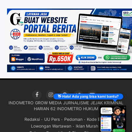
👋 Halo! Ada yang bisa kami bantu?
INDOMETRO
GROW MEDIA
JURNALISME
JEJAK KRIMINAL
HARIAN 62
INDOMETRO HUKUM
Redaksi
UU Pers
Pedoman
Kode Etik
Lowongan Wartawan
Iklan Murah