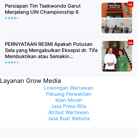
Persiapan Tim Taekwondo Garut
Menjelang UIN Championship 6
PERNYATAAN RESMI Apakah Putusan
Sela yang Mengabulkan Eksepsi dr. Tifa
Membuktikan atau Semakin
Meyakinkan Publik Bahwa Ijazah
Presiden Joko Widodo Palsu? Maret
Samuel Sueken: Belum Tentu
Layanan Grow Media
Lowongan Wartawan
Peluang Perwakilan
Iklan Murah
Jasa Press Rilis
Atribut Wartawan
Jasa Buat Website