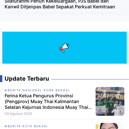
Silaturahmi Penuh Kekeluargaan, PJS Babel dan
Kanwil Ditjenpas Babel Sepakat Perkuat Kemitraan
Update Terbaru
BERITA NASIONAL KORA BEKASI
Ferina Ketua Pengurus Provinsi
(Pengprov) Muay Thai Kalimantan
Selatan Kejurnas Indonesia Muay Thai
Championship 2026 Berjalan Lancar,
09 Agustus 2026
Atlet Muda Kalsel Raih Enam Medali
BERITA KOTA BEKASI