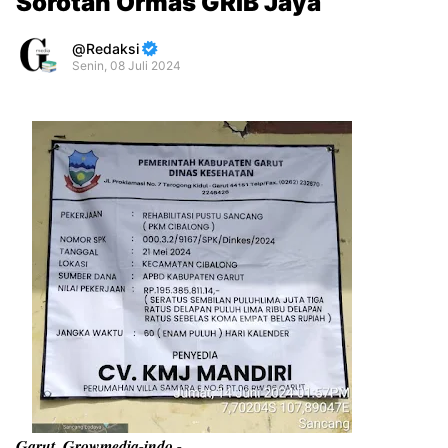
Sorotan Ormas GRIB Jaya
Redaksi
Senin, 08 Juli 2024
Premium
By
Raushan
Design
With
Shroff
Templates
Garut, Growmedia-indo -