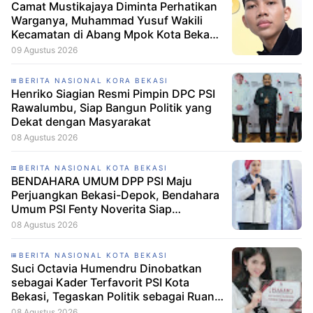
Camat Mustikajaya Diminta Perhatikan
Warganya, Muhammad Yusuf Wakili
Kecamatan di Abang Mpok Kota Bekasi
2026 Muhammad Yusuf Lolos
09 Agustus 2026
Karantina Abang Mpok Kota Bekasi,
Camat Mustikajaya Didorong Beri
BERITA NASIONAL KORA BEKASI
Dukungan
Henriko Siagian Resmi Pimpin DPC PSI
Rawalumbu, Siap Bangun Politik yang
Dekat dengan Masyarakat
08 Agustus 2026
BERITA NASIONAL KOTA BEKASI
BENDAHARA UMUM DPP PSI Maju
Perjuangkan Bekasi-Depok, Bendahara
Umum PSI Fenty Noverita Siap
Bertarung di Dapil Jabar VI
08 Agustus 2026
BERITA NASIONAL KOTA BEKASI
Suci Octavia Humendru Dinobatkan
sebagai Kader Terfavorit PSI Kota
Bekasi, Tegaskan Politik sebagai Ruang
untuk Bertumbuh Bersama
08 Agustus 2026