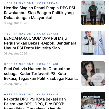
BERITA NASIONAL KORA BEKASI
Henriko Siagian Resmi Pimpin DPC PSI
Rawalumbu, Siap Bangun Politik yang
Dekat dengan Masyarakat
08 Agustus 2026
BERITA NASIONAL KOTA BEKASI
BENDAHARA UMUM DPP PSI Maju
Perjuangkan Bekasi-Depok, Bendahara
Umum PSI Fenty Noverita Siap
Bertarung di Dapil Jabar VI
08 Agustus 2026
BERITA NASIONAL KOTA BEKASI
Suci Octavia Humendru Dinobatkan
sebagai Kader Terfavorit PSI Kota
Bekasi, Tegaskan Politik sebagai Ruang
untuk Bertumbuh Bersama
08 Agustus 2026
BERITA NASIONAL KOTA BEKASI
Rakorda DPD PSI Kota Bekasi dan
Pelantikan DPD, DPC, Biro DPRT:
Konsolidasi Organisasi Menuju