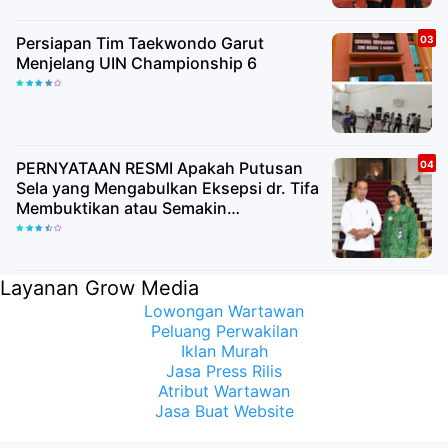
Persiapan Tim Taekwondo Garut
Menjelang UIN Championship 6
PERNYATAAN RESMI Apakah Putusan
Sela yang Mengabulkan Eksepsi dr. Tifa
Membuktikan atau Semakin
Meyakinkan Publik Bahwa Ijazah
Presiden Joko Widodo Palsu? Maret
Samuel Sueken: Belum Tentu
Layanan Grow Media
Lowongan Wartawan
Peluang Perwakilan
Iklan Murah
Jasa Press Rilis
Atribut Wartawan
Jasa Buat Website