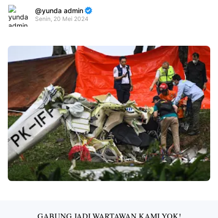
yunda admin
Senin, 20 Mei 2024
Premium
By
Raushan
Design
With
Shroff
Templates
GABUNG JADI WARTAWAN KAMI YOK!