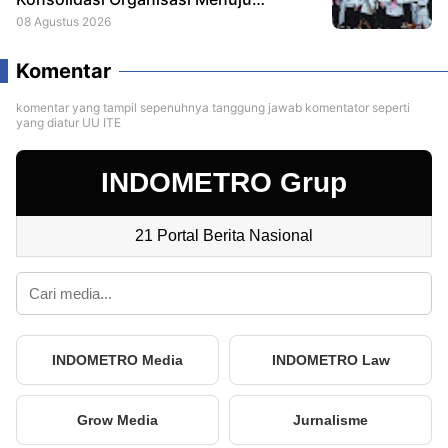
Kemenangan PSI 2029
08 Agustus 2026
Komentar
komentar yang tampil sepenuhnya tanggung jawab komentator seperti
yang diatur UU ITE
INDOMETRO Grup
21 Portal Berita Nasional
INDOMETRO Media
INDOMETRO Law
Grow Media
Jurnalisme