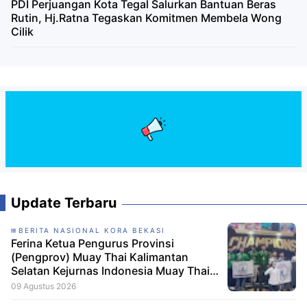
PDI Perjuangan Kota Tegal Salurkan Bantuan Beras
Rutin, Hj.Ratna Tegaskan Komitmen Membela Wong
Cilik
Update Terbaru
BERITA NASIONAL KORA BEKASI
Ferina Ketua Pengurus Provinsi
(Pengprov) Muay Thai Kalimantan
Selatan Kejurnas Indonesia Muay Thai
Championship 2026 Berjalan Lancar,
09 Agustus 2026
Atlet Muda Kalsel Raih Enam Medali