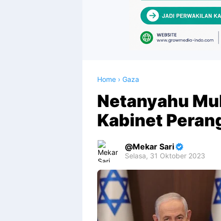
Home
›
Gaza
Netanyahu Mul
Kabinet Perang
Mekar Sari
Selasa, 31 Oktober 2023
Premium
By
Raushan
Design
With