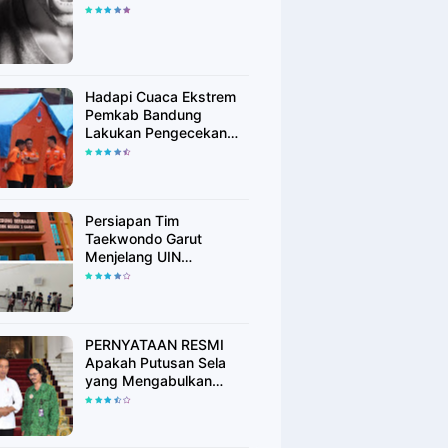
Hadapi Cuaca Ekstrem
Pemkab Bandung
Lakukan Pengecekan
Peralatan Kebencanaan
Persiapan Tim
Taekwondo Garut
Menjelang UIN
Championship 6
PERNYATAAN RESMI
Apakah Putusan Sela
yang Mengabulkan
Eksepsi dr. Tifa
Membuktikan atau
Semakin Meyakinkan