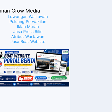
Publik Bahwa Ijazah
Presiden Joko Widodo
anan Grow Media
Palsu? Maret Samuel
Sueken: Belum Tentu
Lowongan Wartawan
Peluang Perwakilan
Iklan Murah
Jasa Press Rilis
Atribut Wartawan
Jasa Buat Website