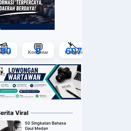
📰
💬
🏷️
150
0
607
rtikel
Komentar
Kategori
erita Viral
50 Singkatan Bahasa
Gaul Medan