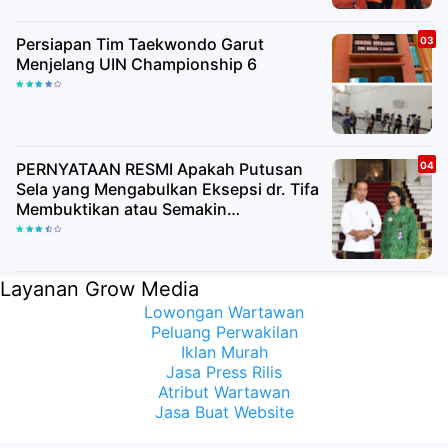
Persiapan Tim Taekwondo Garut
Menjelang UIN Championship 6
PERNYATAAN RESMI Apakah Putusan
Sela yang Mengabulkan Eksepsi dr. Tifa
Membuktikan atau Semakin
Meyakinkan Publik Bahwa Ijazah
Presiden Joko Widodo Palsu? Maret
Samuel Sueken: Belum Tentu
Layanan Grow Media
Lowongan Wartawan
Peluang Perwakilan
Iklan Murah
Jasa Press Rilis
Atribut Wartawan
Jasa Buat Website