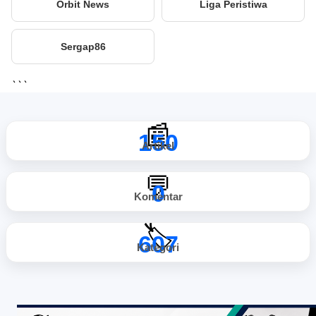
Orbit News
Liga Peristiwa
Sergap86
```
📰
150
Artikel
💬
0
Komentar
🏷️
607
Kategori