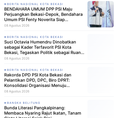
BERITA NASIONAL KOTA BEKASI
BENDAHARA UMUM DPP PSI Maju
Perjuangkan Bekasi-Depok, Bendahara
Umum PSI Fenty Noverita Siap
Bertarung di Dapil Jabar VI
08 Agustus 2026
BERITA NASIONAL KOTA BEKASI
Suci Octavia Humendru Dinobatkan
sebagai Kader Terfavorit PSI Kota
Bekasi, Tegaskan Politik sebagai Ruang
untuk Bertumbuh Bersama
08 Agustus 2026
BERITA NASIONAL KOTA BEKASI
Rakorda DPD PSI Kota Bekasi dan
Pelantikan DPD, DPC, Biro DPRT:
Konsolidasi Organisasi Menuju
Kemenangan PSI 2029
08 Agustus 2026
BANGKA BELITUNG
Bunda Literasi Pangkalpinang:
Membaca Nyaring Rajut Ikatan, Tanam