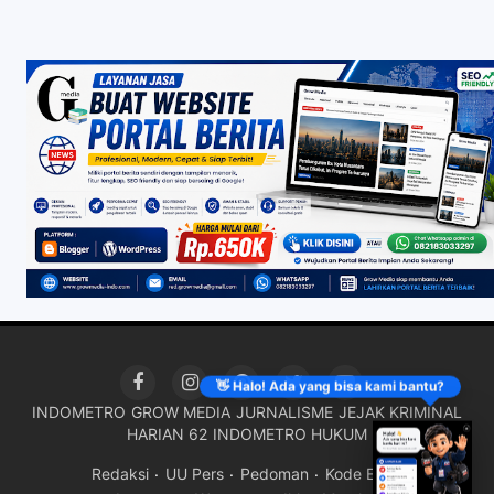
👋 Halo! Ada yang bisa kami bantu?
INDOMETRO
GROW MEDIA
JURNALISME
JEJAK KRIMINAL
HARIAN 62
INDOMETRO HUKUM
Redaksi
UU Pers
Pedoman
Kode Etik