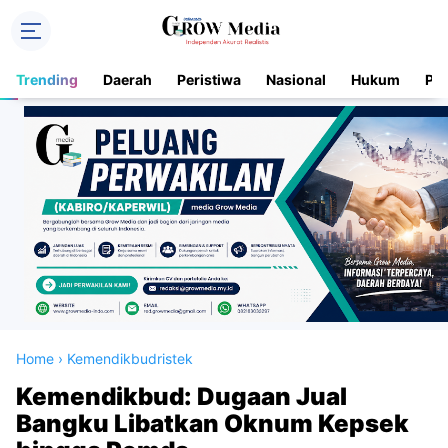
Trending
Daerah
Peristiwa
Nasional
Hukum
Pol
Home
›
Kemendikbudristek
Kemendikbud: Dugaan Jual
Bangku Libatkan Oknum Kepsek