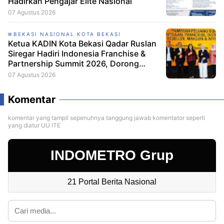
Hadirkan Pengajar Elite Nasional
07 Agustus 2026
BEKASI NASIONAL KOTA BEKASI
Ketua KADIN Kota Bekasi Qadar Ruslan
Siregar Hadiri Indonesia Franchise &
Partnership Summit 2026, Dorong
Pelaku Usaha Bekasi Tumbuh Melalui
07 Agustus 2026
Sistem Waralaba
Komentar
komentar yang tampil sepenuhnya tanggung jawab komentator seperti
yang diatur UU ITE
INDOMETRO Grup
21 Portal Berita Nasional