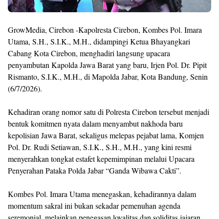
GrowMedia, Cirebon -Kapolresta Cirebon, Kombes Pol. Imara
Utama, S.H., S.I.K., M.H., didampingi Ketua Bhayangkari
Cabang Kota Cirebon, menghadiri langsung upacara
penyambutan Kapolda Jawa Barat yang baru, Irjen Pol. Dr. Pipit
Rismanto, S.I.K., M.H., di Mapolda Jabar, Kota Bandung, Senin
(6/7/2026).
​Kehadiran orang nomor satu di Polresta Cirebon tersebut menjadi
bentuk komitmen nyata dalam menyambut nakhoda baru
kepolisian Jawa Barat, sekaligus melepas pejabat lama, Komjen
Pol. Dr. Rudi Setiawan, S.I.K., S.H., M.H., yang kini resmi
menyerahkan tongkat estafet kepemimpinan melalui Upacara
Penyerahan Pataka Polda Jabar “Ganda Wibawa Cakti”.
​Kombes Pol. Imara Utama menegaskan, kehadirannya dalam
momentum sakral ini bukan sekadar pemenuhan agenda
seremonial, melainkan penegasan loyalitas dan soliditas jajaran