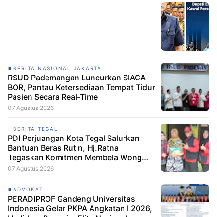
BERITA NASIONAL JAKARTA
RSUD Pademangan Luncurkan SIAGA
BOR, Pantau Ketersediaan Tempat Tidur
Pasien Secara Real-Time
07 Agustus 2026
BERITA TEGAL
PDI Perjuangan Kota Tegal Salurkan
Bantuan Beras Rutin, Hj.Ratna
Tegaskan Komitmen Membela Wong
Cilik
07 Agustus 2026
ADVOKAT
PERADIPROF Gandeng Universitas
Indonesia Gelar PKPA Angkatan I 2026,