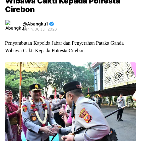
Wibawa Cakti Kepada Polresta
Cirebon
Abangku1
Senin, 06 Juli 2026
Premium
Penyambutan Kapolda Jabar dan Penyerahan Pataka Ganda
By
Wibawa Cakti Kepada Polresta Cirebon
Raushan
Design
With
Shroff
Templates