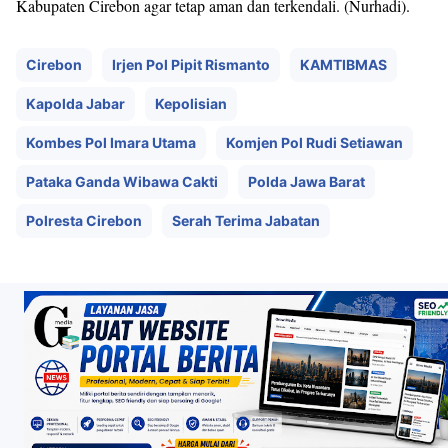
Kabupaten Cirebon agar tetap aman dan terkendali. (Nurhadi).
Cirebon
Irjen Pol Pipit Rismanto
KAMTIBMAS
Kapolda Jabar
Kepolisian
Kombes Pol Imara Utama
Komjen Pol Rudi Setiawan
Pataka Ganda Wibawa Cakti
Polda Jawa Barat
Polresta Cirebon
Serah Terima Jabatan