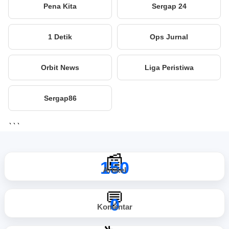
Pena Kita
Sergap 24
1 Detik
Ops Jurnal
Orbit News
Liga Peristiwa
Sergap86
```
📰
150
Artikel
💬
0
Komentar