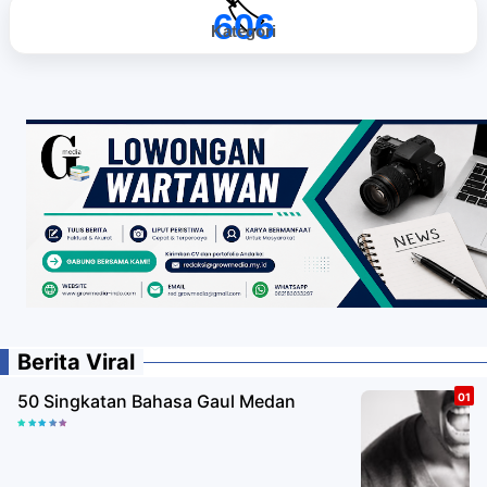
🏷️
606
Kategori
Berita Viral
50 Singkatan Bahasa Gaul Medan