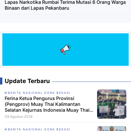
Lapas Narkotika Rumbai Terima Mutasi 6 Orang Warga
Binaan dari Lapas Pekanbaru
Update Terbaru
BERITA NASIONAL KORA BEKASI
Ferina Ketua Pengurus Provinsi
(Pengprov) Muay Thai Kalimantan
Selatan Kejurnas Indonesia Muay Thai
Championship 2026 Berjalan Lancar,
09 Agustus 2026
Atlet Muda Kalsel Raih Enam Medali
BERITA NASIONAL KORA BEKASI