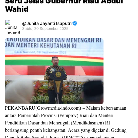
Seru"Jelas Gubernur Riau Abdul
Wahid
Junita Jayanti Isaputri
Sabtu, 20 September 2025
Premium
By
Raushan
Design
With
Shroff
Templates
PEKANBARU(Growmedia-indo.com) – Malam kebersamaan
antara Pemerintah Provinsi (Pemprov) Riau dan Menteri
Pendidikan Dasar dan Menengah (Mendikdasmen) RI
berlangsung penuh kehangatan. Acara yang digelar di Gedung
Daerah Balai Serindit, Jumat (19/9/2025), menjadi ajang