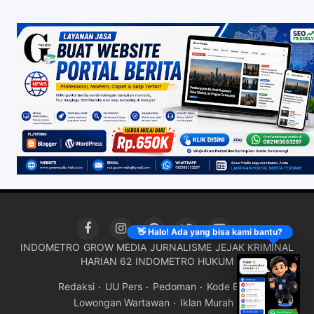
👋 Halo! Ada yang bisa kami bantu?
INDOMETRO
GROW MEDIA
JURNALISME
JEJAK KRIMINAL
HARIAN 62
INDOMETRO HUKUM
Redaksi
UU Pers
Pedoman
Kode Etik
Lowongan Wartawan
Iklan Murah