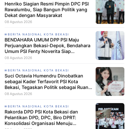
Henriko Siagian Resmi Pimpin DPC PSI
Rawalumbu, Siap Bangun Politik yang
Dekat dengan Masyarakat
08 Agustus 2026
BERITA NASIONAL KOTA BEKASI
BENDAHARA UMUM DPP PSI Maju
Perjuangkan Bekasi-Depok, Bendahara
Umum PSI Fenty Noverita Siap
Bertarung di Dapil Jabar VI
08 Agustus 2026
BERITA NASIONAL KOTA BEKASI
Suci Octavia Humendru Dinobatkan
sebagai Kader Terfavorit PSI Kota
Bekasi, Tegaskan Politik sebagai Ruang
untuk Bertumbuh Bersama
08 Agustus 2026
BERITA NASIONAL KOTA BEKASI
Rakorda DPD PSI Kota Bekasi dan
Pelantikan DPD, DPC, Biro DPRT:
Konsolidasi Organisasi Menuju
Kemenangan PSI 2029