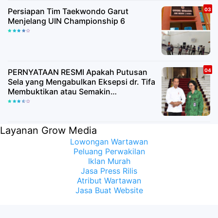
Persiapan Tim Taekwondo Garut
Menjelang UIN Championship 6
PERNYATAAN RESMI Apakah Putusan
Sela yang Mengabulkan Eksepsi dr. Tifa
Membuktikan atau Semakin
Meyakinkan Publik Bahwa Ijazah
Presiden Joko Widodo Palsu? Maret
Samuel Sueken: Belum Tentu
Layanan Grow Media
Lowongan Wartawan
Peluang Perwakilan
Iklan Murah
Jasa Press Rilis
Atribut Wartawan
Jasa Buat Website