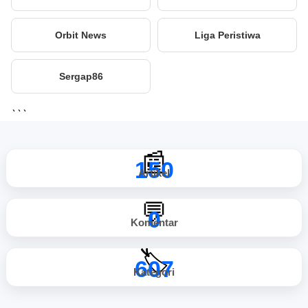
Orbit News
Liga Peristiwa
Sergap86
```
📰
150
Artikel
💬
0
Komentar
🏷️
607
Kategori