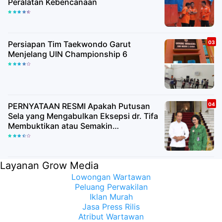
Peralatan Kebencanaan
Persiapan Tim Taekwondo Garut
Menjelang UIN Championship 6
PERNYATAAN RESMI Apakah Putusan
Sela yang Mengabulkan Eksepsi dr. Tifa
Membuktikan atau Semakin
Meyakinkan Publik Bahwa Ijazah
Presiden Joko Widodo Palsu? Maret
Samuel Sueken: Belum Tentu
Layanan Grow Media
Lowongan Wartawan
Peluang Perwakilan
Iklan Murah
Jasa Press Rilis
Atribut Wartawan