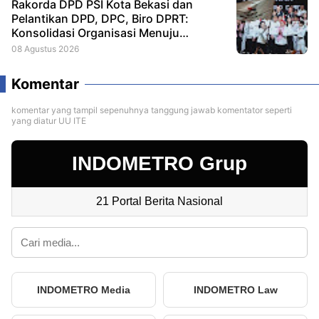
Rakorda DPD PSI Kota Bekasi dan
Pelantikan DPD, DPC, Biro DPRT:
Konsolidasi Organisasi Menuju
Kemenangan PSI 2029
08 Agustus 2026
Komentar
komentar yang tampil sepenuhnya tanggung jawab komentator seperti
yang diatur UU ITE
INDOMETRO Grup
21 Portal Berita Nasional
INDOMETRO Media
INDOMETRO Law