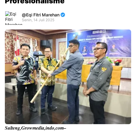
Profesionalisme
Eqi Fitri Marehan
Senin, 14 Juli 2025
Premium
By
Raushan
Design
With
Shroff
Templates
Sulteng,Growmedia,indo,com–