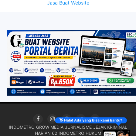
Jasa Buat Website
👋 Halo! Ada yang bisa kami bantu?
INDOMETRO
GROW MEDIA
JURNALISME
JEJAK KRIMINAL
HARIAN 62
INDOMETRO HUKUM