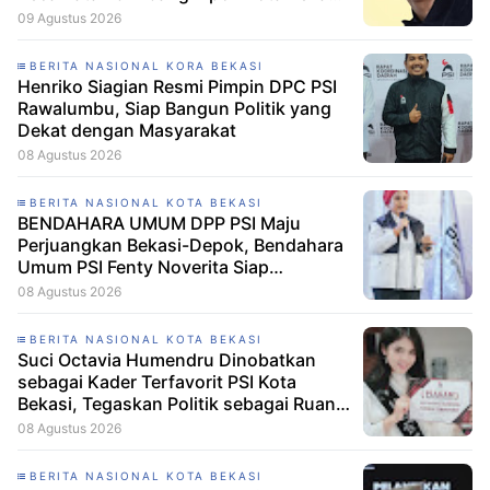
2026 Muhammad Yusuf Lolos
09 Agustus 2026
Karantina Abang Mpok Kota Bekasi,
Camat Mustikajaya Didorong Beri
BERITA NASIONAL KORA BEKASI
Dukungan
Henriko Siagian Resmi Pimpin DPC PSI
Rawalumbu, Siap Bangun Politik yang
Dekat dengan Masyarakat
08 Agustus 2026
BERITA NASIONAL KOTA BEKASI
BENDAHARA UMUM DPP PSI Maju
Perjuangkan Bekasi-Depok, Bendahara
Umum PSI Fenty Noverita Siap
Bertarung di Dapil Jabar VI
08 Agustus 2026
BERITA NASIONAL KOTA BEKASI
Suci Octavia Humendru Dinobatkan
sebagai Kader Terfavorit PSI Kota
Bekasi, Tegaskan Politik sebagai Ruang
untuk Bertumbuh Bersama
08 Agustus 2026
BERITA NASIONAL KOTA BEKASI