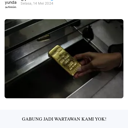
Selasa, 14 Mei 2024
Premium
By
Raushan
Design
With
Shroff
Templates
GABUNG JADI WARTAWAN KAMI YOK!