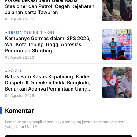
Stasioner dan Patroli Cegah Kejahatan
Jalanan serta Tawuran
06 Agustus 2026
BERITA TEBING TINGGI
Kampanye Germas dalam ISPS 2026,
Wali Kota Tebing Tinggi Apresiasi
Penurunan Stunting
06 Agustus 2026
AZIZAH
Babak Baru Kasus Kepahiang: Kades
Daspeta II Diperiksa Polda Bengkulu,
Benarkan Adanya Permintaan Uang
Damai Rp60 Juta
06 Agustus 2026
Komentar
komentar yang tampil sepenuhnya tanggung jawab komentator seperti
yang diatur UU ITE