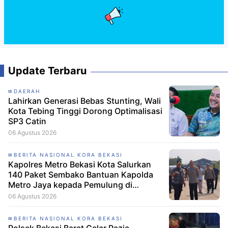
Update Terbaru
DAERAH
Lahirkan Generasi Bebas Stunting, Wali
Kota Tebing Tinggi Dorong Optimalisasi
SP3 Catin
06 Agustus 2026
BERITA NASIONAL KORA BEKASI
Kapolres Metro Bekasi Kota Salurkan
140 Paket Sembako Bantuan Kapolda
Metro Jaya kepada Pemulung di
Ciketing Udik
06 Agustus 2026
BERITA NASIONAL KORA BEKASI
Polsek Bekasi Barat Gelar Razia