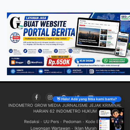
👋 Halo! Ada yang bisa kami bantu?
INDOMETRO
GROW MEDIA
JURNALISME
JEJAK KRIMINAL
HARIAN 62
INDOMETRO HUKUM
Redaksi
UU Pers
Pedoman
Kode Etik
Lowongan Wartawan
Iklan Murah