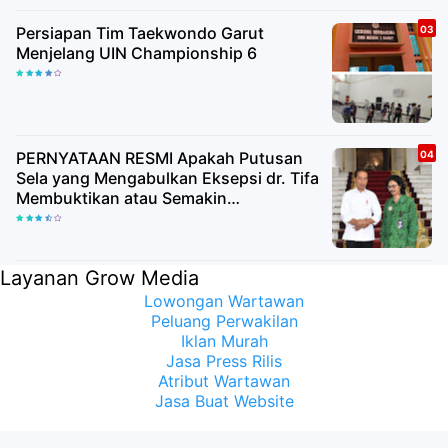
Persiapan Tim Taekwondo Garut
Menjelang UIN Championship 6
PERNYATAAN RESMI Apakah Putusan
Sela yang Mengabulkan Eksepsi dr. Tifa
Membuktikan atau Semakin
Meyakinkan Publik Bahwa Ijazah
Presiden Joko Widodo Palsu? Maret
Samuel Sueken: Belum Tentu
Layanan Grow Media
Lowongan Wartawan
Peluang Perwakilan
Iklan Murah
Jasa Press Rilis
Atribut Wartawan
Jasa Buat Website