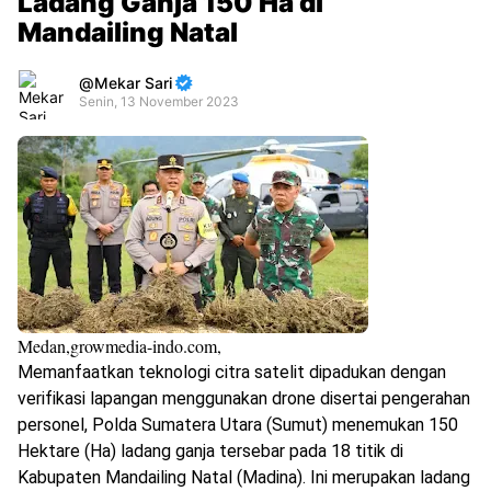
Ladang Ganja 150 Ha di
Mandailing Natal
Mekar Sari
Senin, 13 November 2023
Premium
By
Raushan
Design
With
Shroff
Templates
Medan,growmedia-indo.com,
Memanfaatkan teknologi citra satelit dipadukan dengan
verifikasi lapangan menggunakan drone disertai pengerahan
personel, Polda Sumatera Utara (Sumut) menemukan 150
Hektare (Ha) ladang ganja tersebar pada 18 titik di
Kabupaten Mandailing Natal (Madina). Ini merupakan ladang