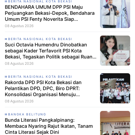
BERITA NASIONAL KOTA BEKASI
BENDAHARA UMUM DPP PSI Maju
Perjuangkan Bekasi-Depok, Bendahara
Umum PSI Fenty Noverita Siap
Bertarung di Dapil Jabar VI
08 Agustus 2026
BERITA NASIONAL KOTA BEKASI
Suci Octavia Humendru Dinobatkan
sebagai Kader Terfavorit PSI Kota
Bekasi, Tegaskan Politik sebagai Ruang
untuk Bertumbuh Bersama
08 Agustus 2026
BERITA NASIONAL KOTA BEKASI
Rakorda DPD PSI Kota Bekasi dan
Pelantikan DPD, DPC, Biro DPRT:
Konsolidasi Organisasi Menuju
Kemenangan PSI 2029
08 Agustus 2026
BANGKA BELITUNG
Bunda Literasi Pangkalpinang:
Membaca Nyaring Rajut Ikatan, Tanam
Cinta Literasi Sejak Dini