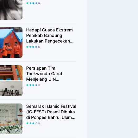
Hadapi Cuaca Ekstrem
Pemkab Bandung
Lakukan Pengecekan
Peralatan Kebencanaan
Persiapan Tim
Taekwondo Garut
Menjelang UIN
Championship 6
Semarak Islamic Festival
(IC-FEST) Resmi Dibuka
di Ponpes Bahrul Ulum
Islamic Center