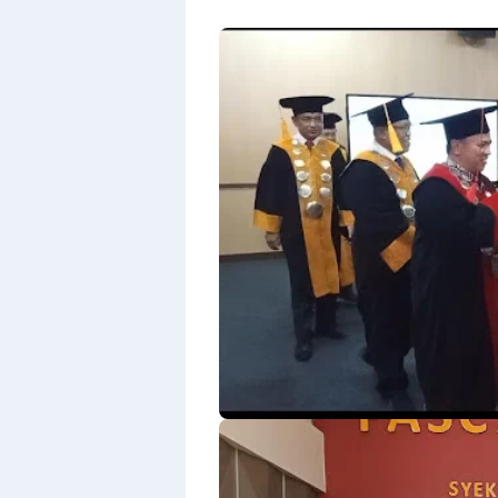
Design
With
Shroff
Templates