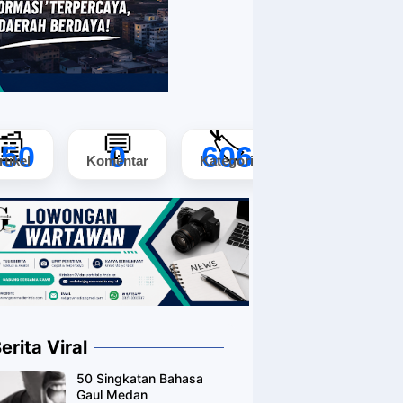
📰
💬
🏷️
150
0
606
rtikel
Komentar
Kategori
erita Viral
50 Singkatan Bahasa
Gaul Medan