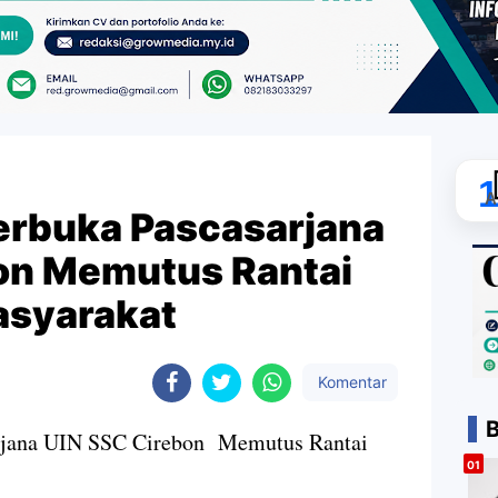
A
Terbuka Pascasarjana
on Memutus Rantai
asyarakat
Komentar
B
arjana UIN SSC Cirebon Memutus Rantai