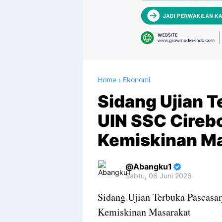
Home
›
Ekonomi
Sidang Ujian 
UIN SSC Cireb
Kemiskinan M
Abangku1
Sabtu, 06 Juni 2026
Premium
Sidang Ujian Terbuka Pascas
By
Kemiskinan Masarakat
Raushan