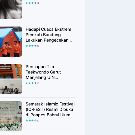
Hadapi Cuaca Ekstrem
Pemkab Bandung
Lakukan Pengecekan
Peralatan Kebencanaan
Persiapan Tim
Taekwondo Garut
Menjelang UIN
Championship 6
Semarak Islamic Festival
(IC-FEST) Resmi Dibuka
di Ponpes Bahrul Ulum
Islamic Center