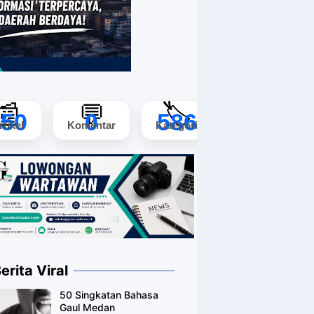
📰
💬
🏷️
150
0
586
rtikel
Komentar
Kategori
erita Viral
50 Singkatan Bahasa
Gaul Medan