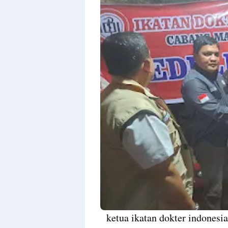
Raushan
Design
With
Shroff
Templates
ketua ikatan dokter indonesi