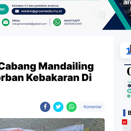
A
)Cabang Mandailing
orban Kebakaran Di
Komentar
B