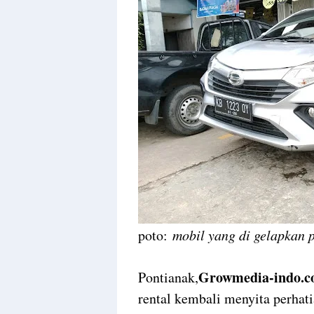
Design
With
Shroff
Templates
poto:
mobil yang di gelapkan 
Growmedia-indo.c
Pontianak,
rental kembali menyita perhati