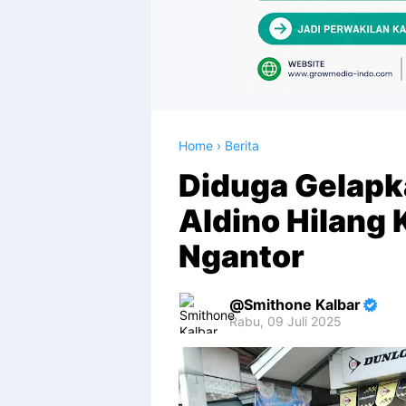
Home
›
Berita
Diduga Gelapk
Aldino Hilang 
Ngantor
Smithone Kalbar
Rabu, 09 Juli 2025
Premium
By
Raushan