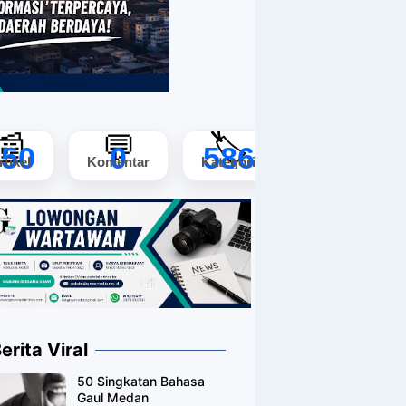
📰
💬
🏷️
150
0
586
rtikel
Komentar
Kategori
erita Viral
50 Singkatan Bahasa
Gaul Medan