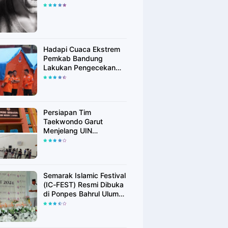
Hadapi Cuaca Ekstrem
Pemkab Bandung
Lakukan Pengecekan
Peralatan Kebencanaan
Persiapan Tim
Taekwondo Garut
Menjelang UIN
Championship 6
Semarak Islamic Festival
(IC-FEST) Resmi Dibuka
di Ponpes Bahrul Ulum
Islamic Center