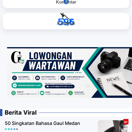
0
Komentar
🏷️
596
Kategori
Berita Viral
50 Singkatan Bahasa Gaul Medan