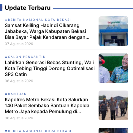
Update Terbaru
BERITA NASIONAL KOTA BEKASI
Samsat Keliling Hadir di Cikarang
Jababeka, Warga Kabupaten Bekasi
Bisa Bayar Pajak Kendaraan dengan
Mudah
07 Agustus 2026
CALON PENGANTIN
Lahirkan Generasi Bebas Stunting, Wali
Kota Tebing Tinggi Dorong Optimalisasi
SP3 Catin
06 Agustus 2026
BANTUAN
Kapolres Metro Bekasi Kota Salurkan
140 Paket Sembako Bantuan Kapolda
Metro Jaya kepada Pemulung di
Ciketing Udik
06 Agustus 2026
BERITA NASIONAL KORA BEKASI