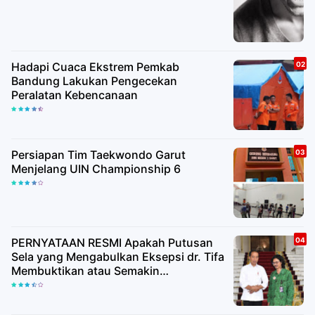
Hadapi Cuaca Ekstrem Pemkab
Bandung Lakukan Pengecekan
Peralatan Kebencanaan
Persiapan Tim Taekwondo Garut
Menjelang UIN Championship 6
PERNYATAAN RESMI Apakah Putusan
Sela yang Mengabulkan Eksepsi dr. Tifa
Membuktikan atau Semakin
Meyakinkan Publik Bahwa Ijazah
Presiden Joko Widodo Palsu? Maret
Samuel Sueken: Belum Tentu