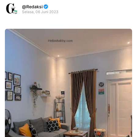
Redaksi
Selasa, 06 Juni 2023
Premium
By
Raushan
Design
With
Shroff
Templates