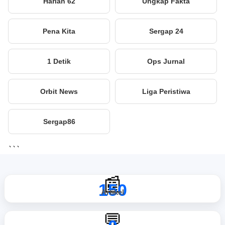
Harian 62
Ungkap Fakta
Pena Kita
Sergap 24
1 Detik
Ops Jurnal
Orbit News
Liga Peristiwa
Sergap86
```
📰
150
Artikel
💬