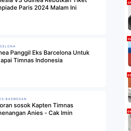
nesia VS Guinea Rebutkan Tiket
mpiade Paris 2024 Malam Ini
RCELONA
nea Panggil Eks Barcelona Untuk
apai Timnas Indonesia
ES BASWEDAN
oran sosok Kapten Timnas
enangan Anies - Cak Imin