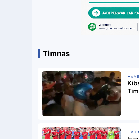
Timnas
AM
Kib
Tim
GUI