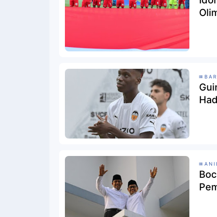
Ido
Oli
BA
Gui
Had
ANI
Boc
Pem