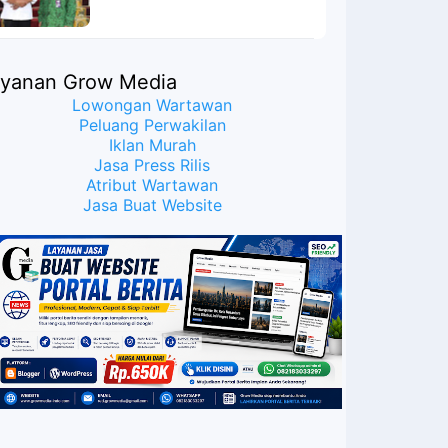
Meyakinkan Publik Bahwa
Ijazah Presiden Joko Widodo
Palsu? Maret Samuel Sueken:
Belum Tentu
ayanan Grow Media
Lowongan Wartawan
Peluang Perwakilan
Iklan Murah
Jasa Press Rilis
Atribut Wartawan
Jasa Buat Website