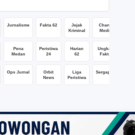
Jurnalisme
Fakta 62
Jejak
Chans
Kriminal
Media
Pena
Peristiwa
Harian
Ungkap
Medan
24
62
Fakta
Ops Jurnal
Orbit
Liga
Sergap86
News
Peristiwa