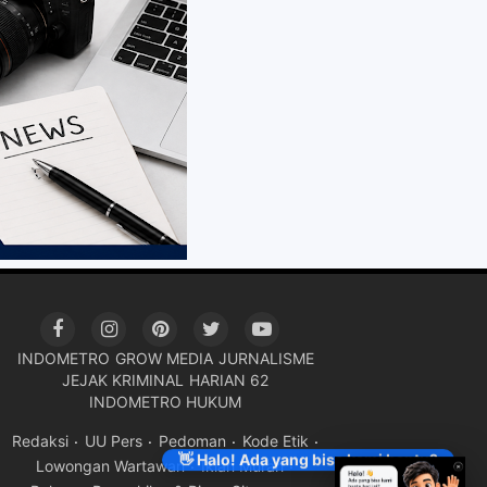
INDOMETRO
GROW MEDIA
JURNALISME
JEJAK KRIMINAL
HARIAN 62
INDOMETRO HUKUM
Redaksi
UU Pers
Pedoman
Kode Etik
👋 Halo! Ada yang bisa kami bantu?
Lowongan Wartawan
Iklan Murah