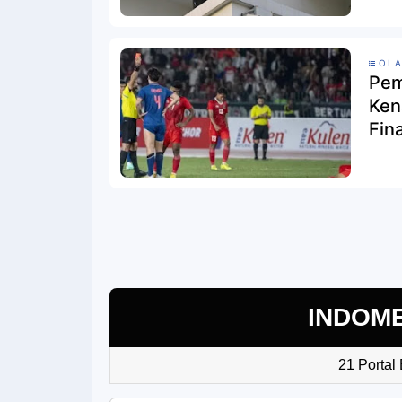
OL
Pem
Ken
Fin
INDOM
21 Portal