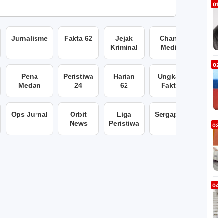
Jurnalisme
Fakta 62
Jejak
Chans
Kriminal
Media
Pena
Peristiwa
Harian
Ungkap
Medan
24
62
Fakta
Ops Jurnal
Orbit
Liga
Sergap86
News
Peristiwa