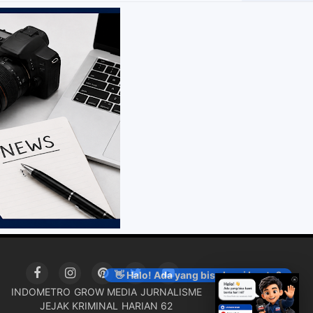
👋 Halo! Ada yang bisa kami bantu?
INDOMETRO
GROW MEDIA
JURNALISME
JEJAK KRIMINAL
HARIAN 62