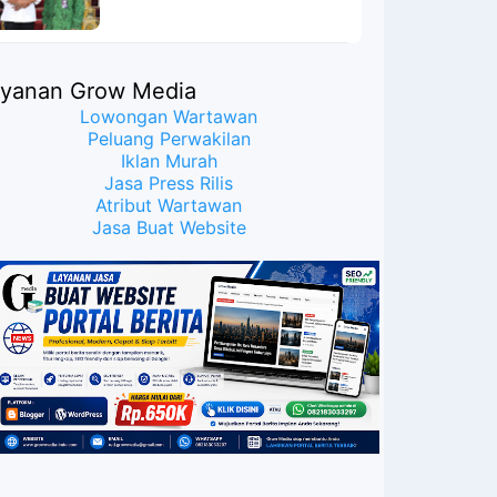
Meyakinkan Publik Bahwa
Ijazah Presiden Joko Widodo
Palsu? Maret Samuel Sueken:
Belum Tentu
ayanan Grow Media
Lowongan Wartawan
Peluang Perwakilan
Iklan Murah
Jasa Press Rilis
Atribut Wartawan
Jasa Buat Website