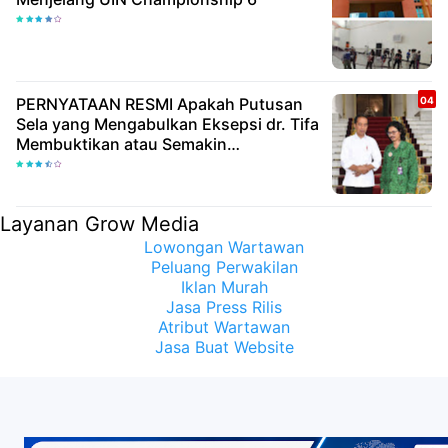
PERNYATAAN RESMI Apakah Putusan
Sela yang Mengabulkan Eksepsi dr. Tifa
Membuktikan atau Semakin
Meyakinkan Publik Bahwa Ijazah
Presiden Joko Widodo Palsu? Maret
Samuel Sueken: Belum Tentu
Layanan Grow Media
Lowongan Wartawan
Peluang Perwakilan
Iklan Murah
Jasa Press Rilis
Atribut Wartawan
Jasa Buat Website