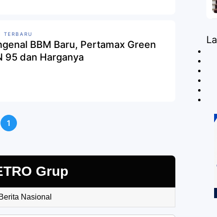
 TERBARU
L
genal BBM Baru, Pertamax Green
 95 dan Harganya
1
ETRO Grup
 Berita Nasional