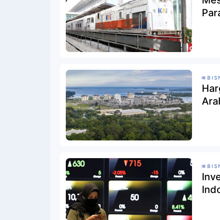
Mes
Par
BIS
Har
Ara
BIS
Inv
Ind