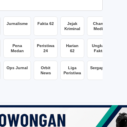
Jurnalisme
Fakta 62
Jejak
Chans
Kriminal
Media
Pena
Peristiwa
Harian
Ungkap
Medan
24
62
Fakta
Ops Jurnal
Orbit
Liga
Sergap86
News
Peristiwa