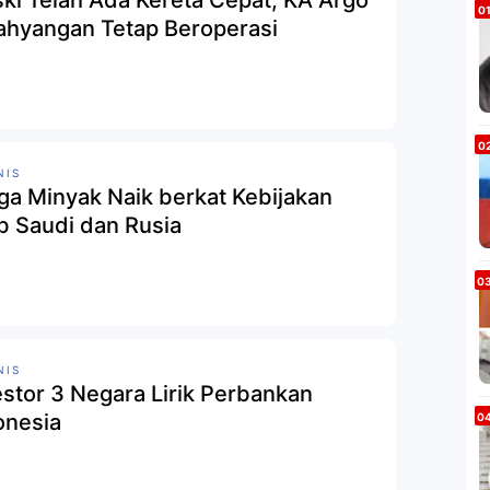
ki Telah Ada Kereta Cepat, KA Argo
ahyangan Tetap Beroperasi
NIS
ga Minyak Naik berkat Kebijakan
b Saudi dan Rusia
NIS
estor 3 Negara Lirik Perbankan
onesia