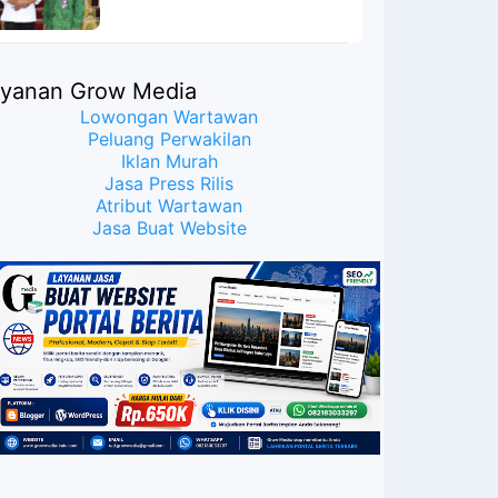
Meyakinkan Publik Bahwa
Ijazah Presiden Joko Widodo
Palsu? Maret Samuel Sueken:
Belum Tentu
ayanan Grow Media
Lowongan Wartawan
Peluang Perwakilan
Iklan Murah
Jasa Press Rilis
Atribut Wartawan
Jasa Buat Website