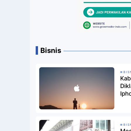
Bisnis
BIS
Kab
Dik
Iph
BIS